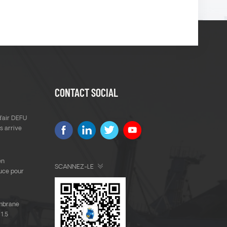
CONTACT SOCIAL
'air DEFU
s arrive
en
SCANNEZ-LE
uce pour
mbrane
1.5
ers la