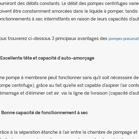
ourniront des débits constants. Le débit des pompes centrifuges varie
oivent être constamment amorcées dans le liquide à pomper, tandi
onctionnements à sec intermittents en raison de leurs capacités d'a
ous trouverez ci-dessous 3 principaux avantages des
pompes pneumat
.
Excellente tête et capacité d'auto-amorçage
ne pompe à membrane peut fonctionner sans qu'il soit nécessaire de r
ompe centrifuge), grâce au fait qu'elle est capable d'aspirer l'air co
émarrage et d'éliminer cet air. via la ligne de livraison (capacité d'
.
Bonne capacité de fonctionnement à sec
râce à la séparation étanche à l'air entre la chambre de pompage et 