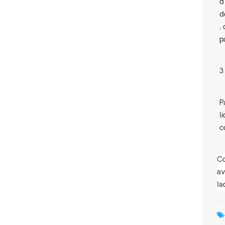
d
d
,
p
P
l
c
Co
av
la