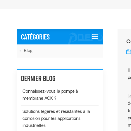
CATÉGORIES
C
Blog
I
DERNIER BLOG
p
Connaissez-vous la pompe à
L
membrane AOK ?
d
t
Solutions légères et résistantes à la
p
corrosion pour les applications
m
industrielles