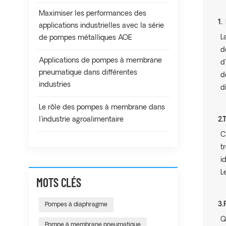
Maximiser les performances des
1.
applications industrielles avec la série
L
de pompes métalliques AOE
d
Applications de pompes à membrane
d
pneumatique dans différentes
d
industries
d
Le rôle des pompes à membrane dans
l'industrie agroalimentaire
2.
C
t
i
L
MOTS CLÉS
3.
Pompes à diaphragme
Q
Pompe à membrane pneumatique