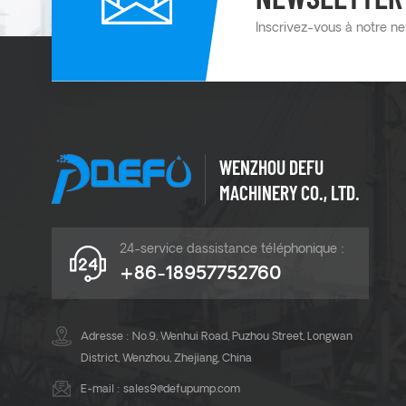
Inscrivez-vous à notre ne
WENZHOU DEFU
MACHINERY CO., LTD.
24-service dassistance téléphonique :
+86-18957752760
Adresse : No.9, Wenhui Road, Puzhou Street, Longwan
District, Wenzhou, Zhejiang, China
E-mail :
sales9@defupump.com