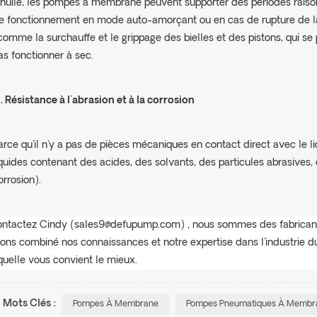
'huile, les pompes à membrane peuvent supporter des périodes rais
e fonctionnement en mode auto-amorçant ou en cas de rupture de la
 comme la surchauffe et le grippage des bielles et des pistons, qui s
as fonctionner à sec.
3
. Résistance à l'abrasion et à la corrosion
arce qu'il n'y a pas de pièces mécaniques en contact direct avec le
iquides contenant des acides, des solvants, des particules abrasives
orrosion).
ntactez Cindy
(sales9@defupump.com)
, nous sommes des fabrica
ons combiné nos connaissances et notre expertise dans l'industrie
quelle vous convient le mieux.
Mots Clés :
Pompes À Membrane
Pompes Pneumatiques À Membr