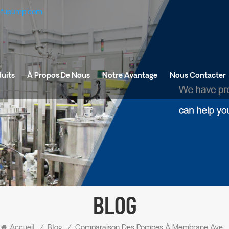
efupump.com
uits
À Propos De Nous
Notre Avantage
Nous Contacter
BLOG
Accueil
/
Blog
/
Comparaison Des Pompes À Membrane Avec Les Pompes Centrifuges