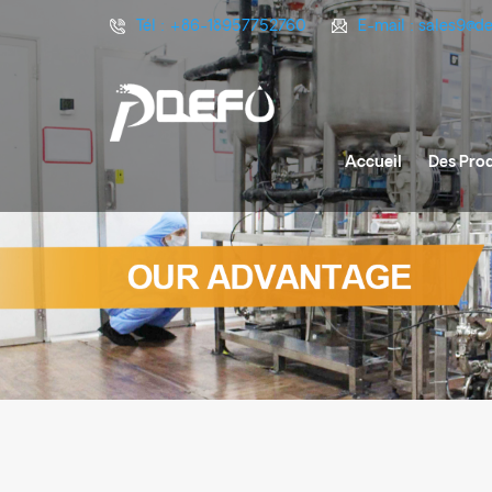
Tél :
+86-18957752760
E-mail :
sales9@d
Accueil
Des Prod