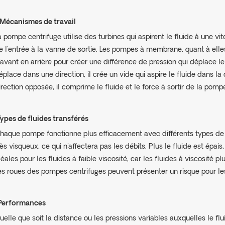
Mécanismes de travail
a pompe centrifuge utilise des turbines qui aspirent le fluide à une vi
e l'entrée à la vanne de sortie. Les pompes à membrane, quant à elles
'avant en arrière pour créer une différence de pression qui déplace l
éplace dans une direction, il crée un vide qui aspire le fluide dans l
irection opposée, il comprime le fluide et le force à sortir de la pomp
Types de fluides transférés
haque pompe fonctionne plus efficacement avec différents types de 
rès visqueux, ce qui n'affectera pas les débits. Plus le fluide est épa
déales pour les fluides à faible viscosité, car les fluides à viscosité
es roues des pompes centrifuges peuvent présenter un risque pour les
Performances
uelle que soit la distance ou les pressions variables auxquelles le 