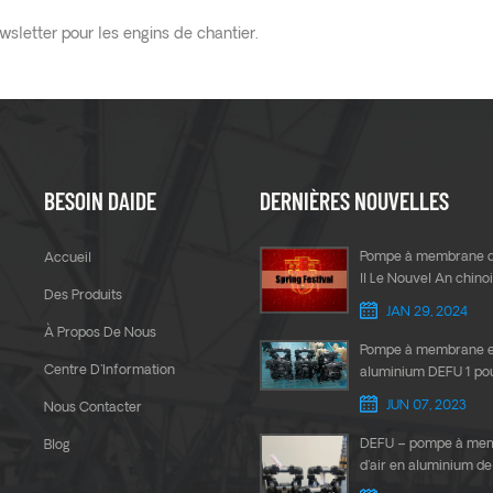
wsletter pour les engins de chantier.
BESOIN DAIDE
DERNIÈRES NOUVELLES
Pompe à membrane d
Accueil
ll Le Nouvel An chinoi
Des Produits
JAN 29, 2024
À Propos De Nous
Pompe à membrane 
Centre D'Information
aluminium DEFU 1 po
le transfert de colle
JUN 07, 2023
Nous Contacter
DEFU – pompe à me
Blog
d'air en aluminium de 
pouces, exportation v