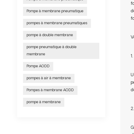
f
d
Pompe à membrane pneumatique
f
pompes à membrane pneumatiques
pompe à double membrane
V
pompe pneumatique à double
membrane
1
Pompe AODD
U
pompes à air à membrane
p
d
Pompes à membrane AODD
pompe à membrane
2
G