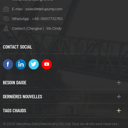
E-mail :
sales9@defupump.com
WhatsApp :
+86-18957752760
Contact (Chargeur) : Ms Cindy
CONTACT SOCIAL
BESOIN DAIDE
DERNIÈRES NOUVELLES
TAGS CHAUDS
© 2026 Wenzhou Defu Machinery Co., Ltd. Tous les droits sont réservés |