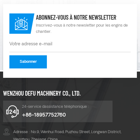
ABONNEZ-VOUS À NOTRE NEWSLETTER
Inscrivez-vous à notre newsletter pour les engins de
chantier.
WENZHOU DEFU MACHINERY CO., LTD.
24-service dassistance téléphonique :
+86-18957752760
Adresse : No.9, Wenhui Road, Puzhou Street, Longwan District,
Wenzhou, Zhejiang, China