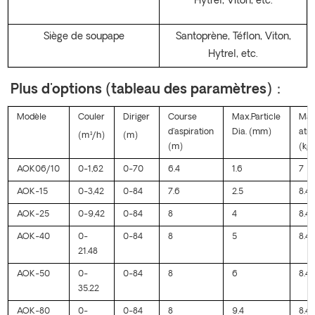
Hytrel, Viton, etc.
Siège de soupape
Santoprène, Téflon, Viton,
Hytrel, etc.
Plus d'options (tableau des paramètres)：
Modèle
Couler
Diriger
Course
Max.Particle
Max
d'aspiration
Dia. (mm)
atm
(m³/h)
(m)
(m)
(kg
AOK06/10
0-1,62
0-70
6.4
1.6
7
AOK-15
0-3,42
0-84
7.6
2.5
8.4
AOK-25
0-9,42
0-84
8
4
8.4
AOK-40
0-
0-84
8
5
8.4
21.48
AOK-50
0-
0-84
8
6
8.4
35.22
AOK-80
0-
0-84
8
9.4
8.4