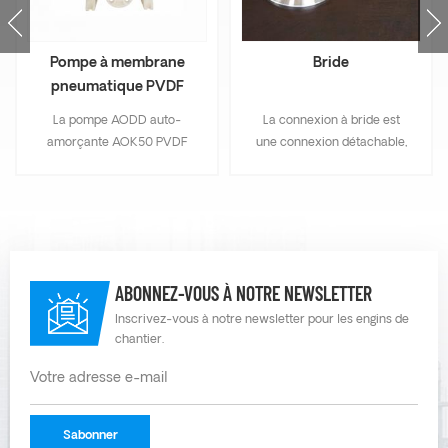
Pompe à membrane
Bride
pneumatique PVDF
AOK50
La pompe AODD auto-
La connexion à bride est
amorçante AOK50 PVDF
une connexion détachable,
est facile à utiliser, fiable et
c'est la partie qui relie un
simple à utiliser. Lorsque
tuyau à un raccord ou un
l'accident de la pompe à
appareil. Il est généralement
membrane pneumatique
utilisé pour raccorder les
PVDF de 2 pouces
extrémités des tuyaux ou
s'arrêtera automatiquement,
pour l'entrée et la sortie des
ABONNEZ-VOUS À NOTRE NEWSLETTER
avec de bonnes
équipements.
performances
Inscrivez-vous à notre newsletter pour les engins de
chantier.
d'autoprotection. Lorsque le
diaphragme pneumatique
AOK50 pompe tout pour
revenir à la normale et peut
automatiquement