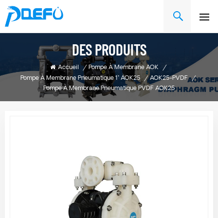
DES PRODUITS
Accueil
/
Pompe À Membrane AOK
/
Pompe À Membrane Pneumatique 1" AOK25
/
AOK25-PVDF
/
Pompe À Membrane Pneumatique PVDF AOK25