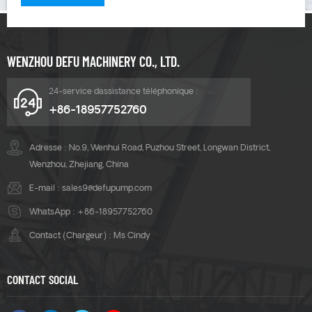
commencer à fonctionner.
WENZHOU DEFU MACHINERY CO., LTD.
24-service dassistance téléphonique :
+86-18957752760
Adresse : No.9, Wenhui Road, Puzhou Street, Longwan District,
Wenzhou, Zhejiang, China
E-mail :
sales9@defupump.com
WhatsApp :
+86-18957752760
Contact (Chargeur) : Ms Cindy
CONTACT SOCIAL