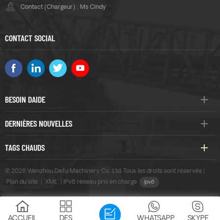
Contact (Chargeur) : Ms Cindy
CONTACT SOCIAL
BESOIN DAIDE
DERNIÈRES NOUVELLES
TAGS CHAUDS
© 2026 Wenzhou Defu Machinery Co., Ltd. Tous les droits sont réservés |
Plan du site
|
XML
|
IPv6 réseau pris en charge
ACCUEIL
DES
WHATSAPP
SKYPE