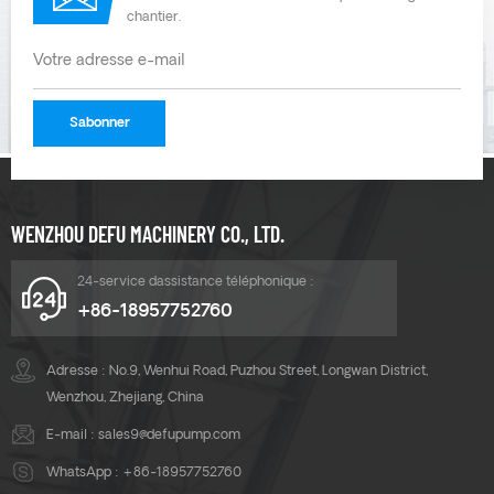
chantier.
WENZHOU DEFU MACHINERY CO., LTD.
24-service dassistance téléphonique :
+86-18957752760
Adresse : No.9, Wenhui Road, Puzhou Street, Longwan District,
Wenzhou, Zhejiang, China
E-mail :
sales9@defupump.com
WhatsApp :
+86-18957752760