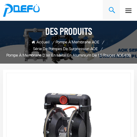
DES PRODUITS
Accueil
/
Pompe À Membrane AOE
/
Série De Pompes De Surpression AOE
/
Pompe À Membrane D'air En Métal En Aluminium De 1,5 Pouces AOE40B