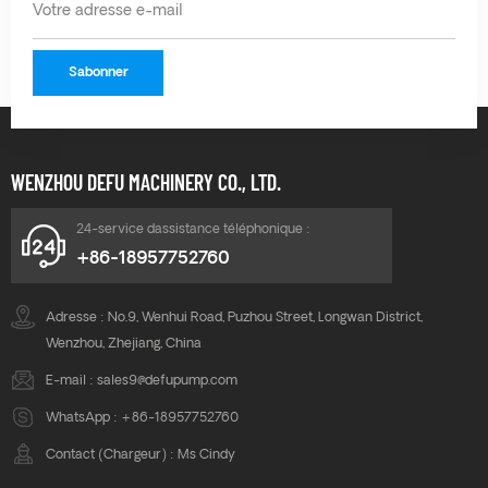
WENZHOU DEFU MACHINERY CO., LTD.
24-service dassistance téléphonique :
+86-18957752760
Adresse : No.9, Wenhui Road, Puzhou Street, Longwan District,
Wenzhou, Zhejiang, China
E-mail :
sales9@defupump.com
WhatsApp :
+86-18957752760
Contact (Chargeur) : Ms Cindy