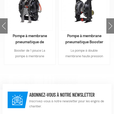
Pompe à membrane
Pompe à membrane
pneumatique de
pneumatique Booster
suralimentation de 1
en métal AOE50B
Booster de 1 pouce La
La pompe à double
pouce AOE25B
pompe à membrane
membrane haute pression
pneumatique est souvent
est idéale pour les
utilisée pour les eaux usées,
applications qui nécessitent
le lisier, l'essence et le
une pompe à air à deux
diesel, etc. Avec une
membranes en métal
pression élevée et une
robuste, prête à l'emploi et
capacité élevée, a la
facile à entretenir.
ABONNEZ-VOUS À NOTRE NEWSLETTER
fonction d'amorçage
automatique avec un
Inscrivez-vous à notre newsletter pour les engins de
chantier.
amorçage humide de 8 m.