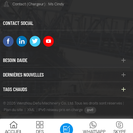
Contact (Chargeur) : Ms Cindy
CONTACT SOCIAL
BESOIN DAIDE
DERNIÈRES NOUVELLES
TAGS CHAUDS
© 2026 Wenzhou Defu Machinery Co., Ltd. Tous les droits sont réservés |
Plan du site
|
XML
|
IPv6 réseau pris en charge
ACCUEIL
DES
WHATSAPP
SKYPE