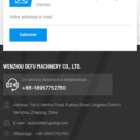
chantier.
WENZHOU DEFU MACHINERY CO., LTD.
24-service dassistance téléphonique :
+86-18957752760
Adresse : No.9, Wenhui Road, Puzhou Street, Longwan District,
Wenzhou, Zhejiang, China
E-mail :
sales9@defupump.com
WhatsApp :
+86-18957752760