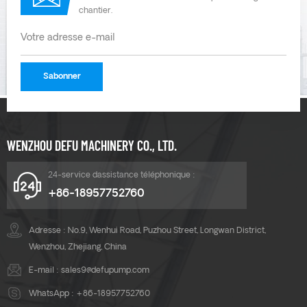
chantier.
WENZHOU DEFU MACHINERY CO., LTD.
24-service dassistance téléphonique :
+86-18957752760
Adresse : No.9, Wenhui Road, Puzhou Street, Longwan District,
Wenzhou, Zhejiang, China
E-mail :
sales9@defupump.com
WhatsApp :
+86-18957752760