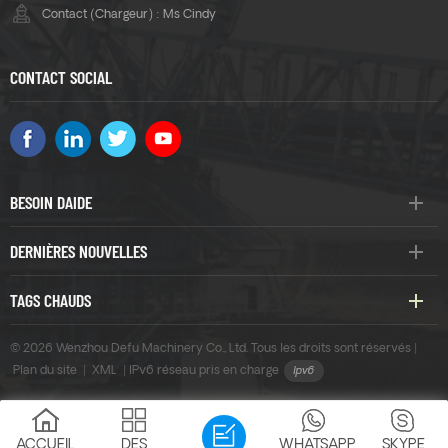
Contact (Chargeur) : Ms Cindy
CONTACT SOCIAL
BESOIN DAIDE
DERNIÈRES NOUVELLES
TAGS CHAUDS
© 2026 Wenzhou Defu Machinery Co., Ltd. Tous les droits sont réservés |
Plan du site
|
XML
|
IPv6 réseau pris en charge
ACCUEIL
DES
WHATSAPP
SKYPE