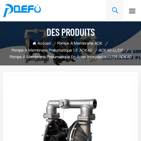
DES PRODUITS
Accueil
/
Pompe À Membrane AOK
/
Pompe À Membrane Pneumatique 1,5" AOK40
/
AOK40-LL316
/
Pompe À Membrane Pneumatique En Acier Inoxydable LL316 AOK40