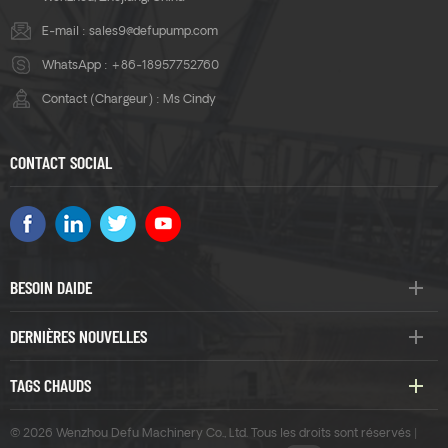
E-mail :
sales9@defupump.com
WhatsApp :
+86-18957752760
Contact (Chargeur) : Ms Cindy
CONTACT SOCIAL
BESOIN DAIDE
DERNIÈRES NOUVELLES
TAGS CHAUDS
© 2026 Wenzhou Defu Machinery Co., Ltd. Tous les droits sont réservés |