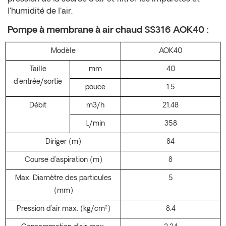
l'humidité de l'air.
Pompe à membrane à air chaud SS316 AOK40 :
Modèle
AOK40
Taille
mm
40
d'entrée/sortie
pouce
1.5
Débit
m3/h
21.48
L/min
358
Diriger
(m)
84
Course d'aspiration
(m)
8
Max. Diamètre des particules
5
(mm)
Pression d'air max.
(kg/cm²)
8.4