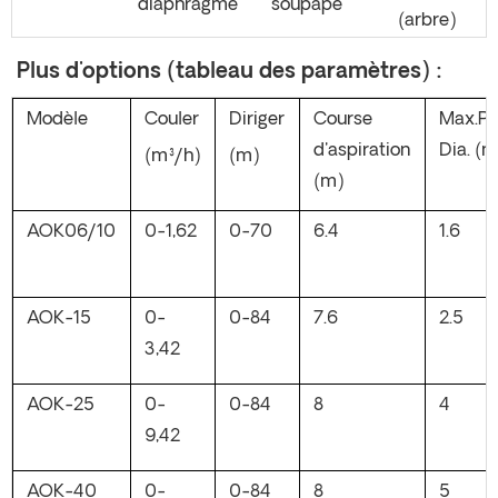
diaphragme
soupape
(arbre)
Plus d'options (tableau des paramètres) :
Modèle
Couler
Diriger
Course
Max.Pa
d'aspiration
Dia. (
(m³/h)
(m)
(m)
AOK06/10
0-1,62
0-70
6.4
1.6
AOK-15
0-
0-84
7.6
2.5
3,42
AOK-25
0-
0-84
8
4
9,42
AOK-40
0-
0-84
8
5