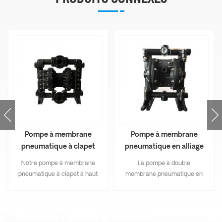
Pompe à membrane
Pompe à membrane
pneumatique à clapet
pneumatique en alliage
AOK50 PP
d'aluminium AOK15
Notre pompe à membrane
La pompe à double
pneumatique à clapet à haut
membrane pneumatique en
débit AOK50 PP peut être
alliage d'aluminium
appelée la pompe à
alternatif présente les
membrane à clapet à
avantages d'une large plage
grande particule solide, elle
d'aspiration, d'un débit