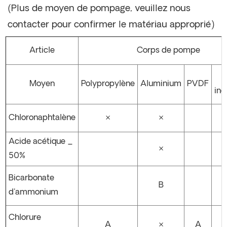
(Plus de moyen de pompage, veuillez nous
contacter pour confirmer le matériau approprié)
Article
Corps de pompe
Moyen
Polypropylène
Aluminium
PVDF
ino
Chloronaphtalène
×
×
Acide acétique _
×
50%
Bicarbonate
B
d'ammonium
Chlorure
A
×
A