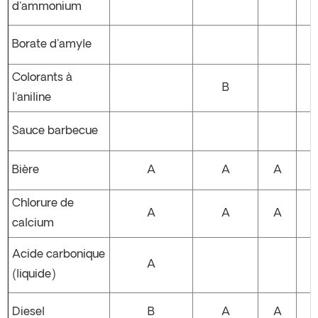
d'ammonium
Borate d'amyle
Colorants à
B
l'aniline
Sauce barbecue
Bière
A
A
A
Chlorure de
A
A
A
calcium
Acide carbonique
A
(liquide)
Diesel
B
A
A