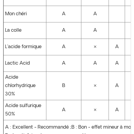
Mon chéri
A
A
La colle
A
A
L'acide formique
A
×
A
Lactic Acid
A
A
A
Acide
chlorhydrique
B
×
A
30%
Acide sulfurique
A
×
A
50%
A : Excellent - Recommandé ;B : Bon - effet mineur à modér