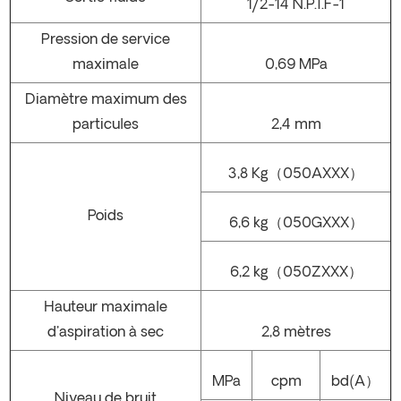
1/2-14 N.P.T.F-1
Pression de service
maximale
0,69 MPa
Diamètre maximum des
particules
2,4 mm
3,8 Kg（050AXXX）
Poids
6,6 kg（050GXXX）
6,2 kg（050ZXXX）
Hauteur maximale
d'aspiration à sec
2,8 mètres
MPa
cpm
bd(A）
Niveau de bruit