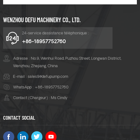
WENZHOU DEFU MACHINERY CO., LTD.
24-service dassistance téléphonique :
+86-18957752760
Adresse : No.9, Wenhui Road, Puzhou Street, Longwan District,
Wenzhou, Zhejiang, China
E-mail :
sales9@defupump.com
WhatsApp :
+86-18957752760
Contact (Chargeur) : Ms Cindy
CONTACT SOCIAL