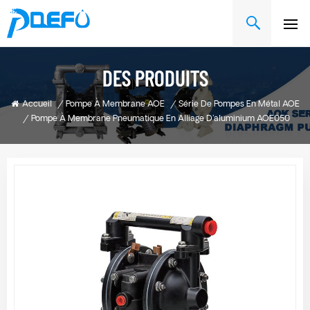
DES PRODUITS
Accueil
/
Pompe À Membrane AOE
/
Série De Pompes En Métal AOE
/
Pompe À Membrane Pneumatique En Alliage D'aluminium AOE050