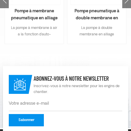
Pompe à membrane
Pompe pneumatique à
pneumatique en alliage
double membrane en
d'aluminium AOE150
alliage d'aluminium
La pompe à membrane à air
La pompe à double
AOE100
a la fonction d'auto-
membrane en alliage
amorçage sans pièces
d'aluminium peut non
rotatives. Il peut réaliser un
seulement évacuer le
amorçage à sec et un
liquide d'écoulement, mais
amorçage humide, dont la
peut également transporter
hauteur d'auto-amorçage
un fluide fluide, avec les
est respectivement de 5 m
mérites d'une pompe auto-
ABONNEZ-VOUS À NOTRE NEWSLETTER
et 8 m.
amorçante, d'une pompe à
lisier et d'une pompe à
Inscrivez-vous à notre newsletter pour les engins de
chantier.
impuretés, etc. C'est une
excellente pompe à
membrane en alliage
d'aluminium.