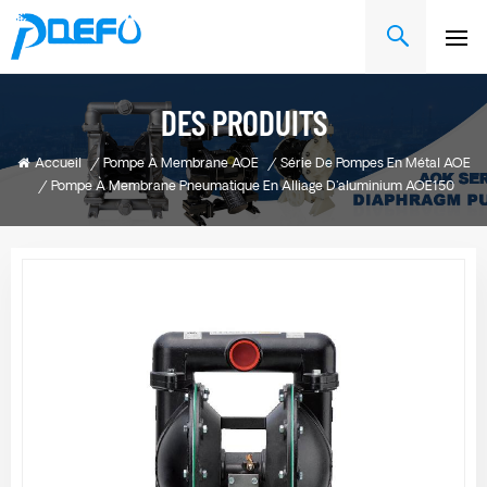
DES PRODUITS
Accueil
/
Pompe À Membrane AOE
/
Série De Pompes En Métal AOE
/
Pompe À Membrane Pneumatique En Alliage D'aluminium AOE150