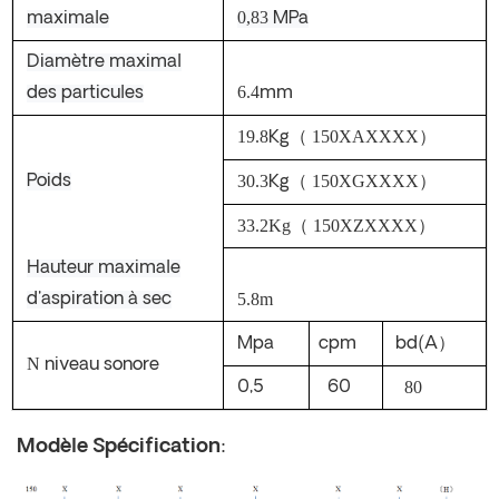
0,83
maximale
MPa
Diamètre maximal
6.4
des particules
mm
19.8
（
150XAXXXX
）
Kg
30.3
（
150XGXXXX
）
Poids
Kg
33.2Kg
（
150XZXXXX
）
Hauteur maximale
5.8m
d'aspiration à sec
）
Mpa
cpm
bd(A
N
niveau sonore
80
0,5
60
:
Modèle Spécification