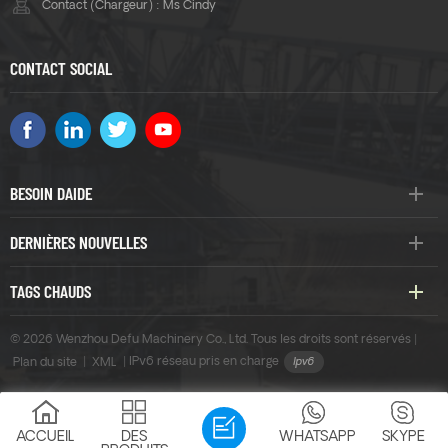
Contact (Chargeur) : Ms Cindy
CONTACT SOCIAL
BESOIN DAIDE
DERNIÈRES NOUVELLES
TAGS CHAUDS
© 2026 Wenzhou Defu Machinery Co., Ltd. Tous les droits sont réservés |
Plan du site
|
XML
|
IPv6 réseau pris en charge
ACCUEIL
DES
WHATSAPP
SKYPE