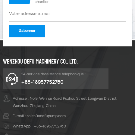
chantier.
impuretés, etc. C'est une
excellente pompe à
membrane en alliage
d'aluminium.
WENZHOU DEFU MACHINERY CO., LTD.
24-service dassistance téléphonique :
+86-18957752760
Adresse : No.9, Wenhui Road, Puzhou Street, Longwan District,
Wenzhou, Zhejiang, China
E-mail :
sales9@defupump.com
WhatsApp :
+86-18957752760