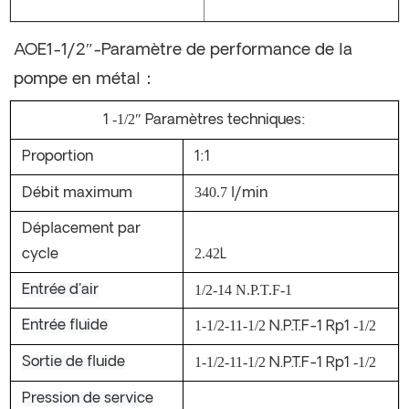
AOE1-1/2″-Paramètre de performance de la
pompe en métal：
-1/2
1
″
Paramètres techniques:
Proportion
1:1
340.7
Débit maximum
l/min
Déplacement par
2.42
cycle
L
1/2-14 N.P.T.F-1
Entrée d'air
1-1/2-11-1/2
-1/2
Entrée fluide
N.P.T.F-1
Rp1
1-1/2-11-1/2
-1/2
Sortie de fluide
N.P.T.F-1
Rp1
Pression de service