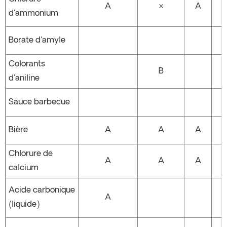
A
×
A
d'ammonium
Borate d'amyle
Colorants
B
d'aniline
Sauce barbecue
Bière
A
A
A
Chlorure de
A
A
A
calcium
Acide carbonique
A
(liquide)